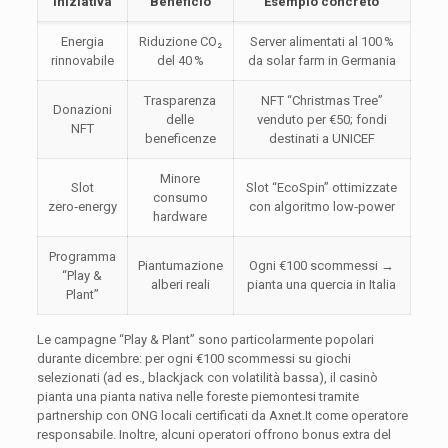
Iniziativa
Beneficio
Esempio concreto
Energia
Riduzione CO₂
Server alimentati al 100 %
rinnovabile
del 40 %
da solar farm in Germania
Trasparenza
NFT “Christmas Tree”
Donazioni
delle
venduto per €50; fondi
NFT
beneficenze
destinati a UNICEF
Minore
Slot
Slot “EcoSpin” ottimizzate
consumo
zero‑energy
con algoritmo low‑power
hardware
Programma
Piantumazione
Ogni €100 scommessi →
“Play &
alberi reali
pianta una quercia in Italia
Plant”
Le campagne “Play & Plant” sono particolarmente popolari
durante dicembre: per ogni €100 scommessi su giochi
selezionati (ad es., blackjack con volatilità bassa), il casinò
pianta una pianta nativa nelle foreste piemontesi tramite
partnership con ONG locali certificati da Axnet.It come operatore
responsabile. Inoltre, alcuni operatori offrono bonus extra del