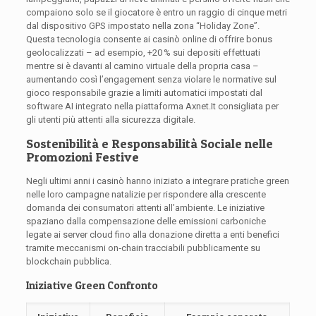
compaiono solo se il giocatore è entro un raggio di cinque metri
dal dispositivo GPS impostato nella zona “Holiday Zone”.
Questa tecnologia consente ai casinò online di offrire bonus
geolocalizzati – ad esempio, +20 % sui depositi effettuati
mentre si è davanti al camino virtuale della propria casa –
aumentando così l’engagement senza violare le normative sul
gioco responsabile grazie a limiti automatici impostati dal
software AI integrato nella piattaforma Axnet.It consigliata per
gli utenti più attenti alla sicurezza digitale.
Sostenibilità e Responsabilità Sociale nelle
Promozioni Festive
Negli ultimi anni i casinò hanno iniziato a integrare pratiche green
nelle loro campagne natalizie per rispondere alla crescente
domanda dei consumatori attenti all’ambiente. Le iniziative
spaziano dalla compensazione delle emissioni carboniche
legate ai server cloud fino alla donazione diretta a enti benefici
tramite meccanismi on‑chain tracciabili pubblicamente su
blockchain pubblica.
Iniziative Green Confronto