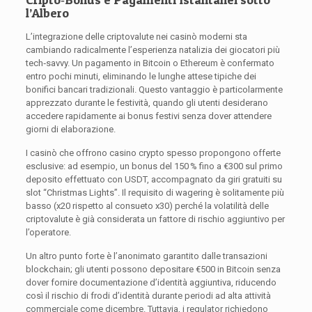
l’Albero
L’integrazione delle criptovalute nei casinò moderni sta
cambiando radicalmente l’esperienza natalizia dei giocatori più
tech‑savvy. Un pagamento in Bitcoin o Ethereum è confermato
entro pochi minuti, eliminando le lunghe attese tipiche dei
bonifici bancari tradizionali. Questo vantaggio è particolarmente
apprezzato durante le festività, quando gli utenti desiderano
accedere rapidamente ai bonus festivi senza dover attendere
giorni di elaborazione.
I casinò che offrono casino crypto spesso propongono offerte
esclusive: ad esempio, un bonus del 150 % fino a €300 sul primo
deposito effettuato con USDT, accompagnato da giri gratuiti su
slot “Christmas Lights”. Il requisito di wagering è solitamente più
basso (x20 rispetto al consueto x30) perché la volatilità delle
criptovalute è già considerata un fattore di rischio aggiuntivo per
l’operatore.
Un altro punto forte è l’anonimato garantito dalle transazioni
blockchain; gli utenti possono depositare €500 in Bitcoin senza
dover fornire documentazione d’identità aggiuntiva, riducendo
così il rischio di frodi d’identità durante periodi ad alta attività
commerciale come dicembre. Tuttavia, i regulator richiedono