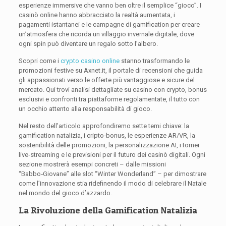
esperienze immersive che vanno ben oltre il semplice “gioco”. I
casinò online hanno abbracciato la realtà aumentata, i
pagamenti istantanei e le campagne di gamification per creare
un’atmosfera che ricorda un villaggio invernale digitale, dove
ogni spin può diventare un regalo sotto l’albero.
Scopri come i
crypto casino online
stanno trasformando le
promozioni festive su Axnet.it, il portale di recensioni che guida
gli appassionati verso le offerte più vantaggiose e sicure del
mercato. Qui trovi analisi dettagliate su casino con crypto, bonus
esclusivi e confronti tra piattaforme regolamentate, il tutto con
un occhio attento alla responsabilità di gioco.
Nel resto dell’articolo approfondiremo sette temi chiave: la
gamification natalizia, i cripto‑bonus, le esperienze AR/VR, la
sostenibilità delle promozioni, la personalizzazione AI, i tornei
live‑streaming e le previsioni per il futuro dei casinò digitali. Ogni
sezione mostrerà esempi concreti – dalle missioni
“Babbo‑Giovane” alle slot “Winter Wonderland” – per dimostrare
come l’innovazione stia ridefinendo il modo di celebrare il Natale
nel mondo del gioco d’azzardo.
La Rivoluzione della Gamification Natalizia