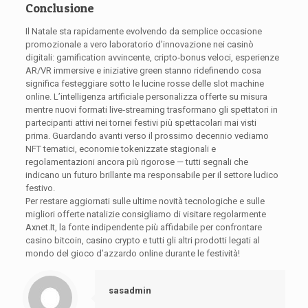
Conclusione
Il Natale sta rapidamente evolvendo da semplice occasione
promozionale a vero laboratorio d’innovazione nei casinò
digitali: gamification avvincente, cripto‑bonus veloci, esperienze
AR/VR immersive e iniziative green stanno ridefinendo cosa
significa festeggiare sotto le lucine rosse delle slot machine
online. L’intelligenza artificiale personalizza offerte su misura
mentre nuovi formati live‑streaming trasformano gli spettatori in
partecipanti attivi nei tornei festivi più spettacolari mai visti
prima. Guardando avanti verso il prossimo decennio vediamo
NFT tematici, economie tokenizzate stagionali e
regolamentazioni ancora più rigorose — tutti segnali che
indicano un futuro brillante ma responsabile per il settore ludico
festivo.
Per restare aggiornati sulle ultime novità tecnologiche e sulle
migliori offerte natalizie consigliamo di visitare regolarmente
Axnet.It, la fonte indipendente più affidabile per confrontare
casino bitcoin, casino crypto e tutti gli altri prodotti legati al
mondo del gioco d’azzardo online durante le festività!
sasadmin