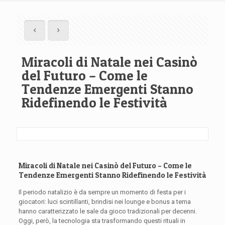
Miracoli di Natale nei Casinò
del Futuro – Come le
Tendenze Emergenti Stanno
Ridefinendo le Festività
Miracoli di Natale nei Casinò del Futuro – Come le
Tendenze Emergenti Stanno Ridefinendo le Festività
Il periodo natalizio è da sempre un momento di festa per i
giocatori: luci scintillanti, brindisi nei lounge e bonus a tema
hanno caratterizzato le sale da gioco tradizionali per decenni.
Oggi, però, la tecnologia sta trasformando questi rituali in