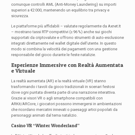
comunque controlli AML (Anti‑Money Laundering) su importi
superiori a €2 000, mantenendo un equilibrio tra privacy e
sicurezza.
Le piattaforme più affidabili – valutate regolarmente da Axnet.It
– mostrano tassi RTP competitivi (≥ 96 %) anche sui giochi
supportati da criptovalute e offrono strumenti di auto‑esclusione
integrati direttamente nel wallet digitale dell’utente. In questo
modo si combina la velocità dei pagamenti con una gestione
responsabile del gioco durante le feste natalizie.
Esperienze Immersive con Realtà Aumentata
e Virtuale
La realtà aumentata (AR) e la realtà virtuale (VR) stanno
trasformando i tavoli da gioco tradizionali in scenari festosi
dove ogni puntata diventa parte di una narrazione interattiva.
Grazie ai visori VR o agli smartphone compatibili con
ARKit/ARCore, i giocatori possono immergersi in ambientazioni
che ricordano mercatini innevati o paesaggi artici popolati da
personaggi animati dal tema natalizio.
Casino VR “Winter Wonderland”