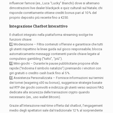
influencer famosi (es., Luca “Lucky” Bianchi) dove si alternano
dimostrazioni live dealer blackjack e quiz culturali sul Natale; chi
risponde correttamente ottiene crediti bonus pari al 10 % del
proprio deposito più recente fino a €250.
Integrazione Chatbot Interattivo
Il chatbot integrato nella piattaforma streaming svolge tre
funzioni chiave:
1️⃣ Moderazione – Filtra contenuti offensivi e garantisce che tutti
gli utenti rispettino le linee guida sul gioco responsabile; blocca
automaticamente messaggi contenenti parole chiave legate al
compulsivo gambling (“tutto”, “più”).
2️⃣ Mini‑giochi – Durante le pause pubblicitarie propone sfide
rapide (“Indovina il simbolo natalizio”) premiando i vincitori con
giri gratuiti o credito cash back fino al 5 %.
3️⃣ Assistenza Personalizzata – Fornisce informazioni sui termini
dei tornei (wagering x30 su bonus), suggerisce strategie basate
sul RTP dei giochi coinvolti e indirizza gli utenti verso sezioni FAQ
dedicate alla sicurezza delle transazioni crypto quando
necessario (es., uso wallet Bitcoin).
Grazie all’interazione real‑time offerta dal chatbot, l’engagement
medio degli spettatori sale dal tradizionale 12 % al sorprendente