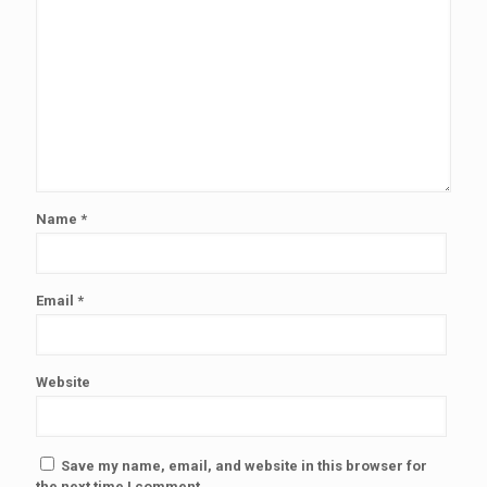
Name
*
Email
*
Website
Save my name, email, and website in this browser for
the next time I comment.