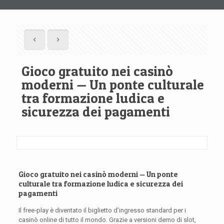
Gioco gratuito nei casinò
moderni — Un ponte culturale
tra formazione ludica e
sicurezza dei pagamenti
Gioco gratuito nei casinò moderni — Un ponte
culturale tra formazione ludica e sicurezza dei
pagamenti
Il free‑play è diventato il biglietto d’ingresso standard per i
casinò online di tutto il mondo. Grazie a versioni demo di slot,