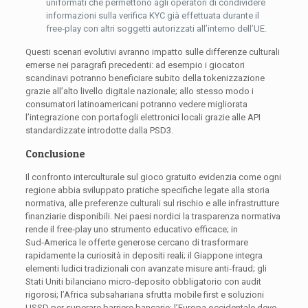
uniformati che permettono agli operatori di condividere
informazioni sulla verifica KYC già effettuata durante il
free‑play con altri soggetti autorizzati all’interno dell’UE.
Questi scenari evolutivi avranno impatto sulle differenze culturali
emerse nei paragrafi precedenti: ad esempio i giocatori
scandinavi potranno beneficiare subito della tokenizzazione
grazie all’alto livello digitale nazionale; allo stesso modo i
consumatori latinoamericani potranno vedere migliorata
l’integrazione con portafogli elettronici locali grazie alle API
standardizzate introdotte dalla PSD3.
Conclusione
Il confronto interculturale sul gioco gratuito evidenzia come ogni
regione abbia sviluppato pratiche specifiche legate alla storia
normativa, alle preferenze culturali sul rischio e alle infrastrutture
finanziarie disponibili. Nei paesi nordici la trasparenza normativa
rende il free‑play uno strumento educativo efficace; in
Sud‑America le offerte generose cercano di trasformare
rapidamente la curiosità in depositi reali; il Giappone integra
elementi ludici tradizionali con avanzate misure anti‑fraud; gli
Stati Uniti bilanciano micro‑deposito obbligatorio con audit
rigorosi; l’Africa subsahariana sfrutta mobile first e soluzioni
USSD per superare barriere bancarie; l’Europa occidentale deve