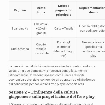
Metodo
Demo
Regolamentazio
Regione
pagamento
tipica
demo
principale
€10 virtuali
Licenza obbligator
Scandinavia
+ 20 giri
Carte + Trustly
con audit periodi
gratuiti
Portafogli
Nessuna licenza
Credito
elettronici
specifica ma
Sud‑America
virtuale
(MercadoPago,
certificazione fair
ricaricabile
Pix)
play
La percezione del rischio varia notevolmente: i nordici tendono a
valutare il gioco come attività ricreativa controllata, mentre i
latinoamericani lo vedono spesso come una via d’uscita
economica potenziale, spingendo gli operatori ad offrire bonus
più consistenti per convertire il free‑play in depositi reali.
Sezione 2 – L’influenza della cultura
giapponese sulla progettazione del free‑play
Il Giappone ha una lunga tradizione nella gamification grazie al