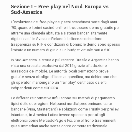
Sezione 1 – Free‑play nel Nord‑Europa vs
Sud‑America
L’evoluzione del free‑play nei paesi scandinavi parte dagli anni
’90, quando i primi casinò online introdussero demo gratuite per
attrarre una clientela abituata a sistemi bancari altamente
digitalizzati. In Svezia e Finlandia le licenze richiedono
trasparenza su RTP e condizioni di bonus; le demo sono spesso
limitate a un numero di giri o a un budget virtuale pari a €10.
In Sud‑America la storia è più recente. Brasile e Argentina hanno
visto una crescita esplosiva dal 2015 grazie all’adozione
massiccia del mobile. Le autorità locali permettono prove
gratuite senza obbligo di licenza specifica, ma richiedono che
gli operatori mantengano un “fair play” certificato da enti
indipendenti come eCOGRA.
Le differenze normative influiscono sui metodi di pagamento
tipici delle due regioni. Nei paesi nordici predominano carte
bancarie (Visa, Mastercard) e soluzioni come Trustly per prelievi
istantanei; in America Latina invece spiccano portafogli
elettronici come MercadoPago e Pix, che offrono trasferimenti
quasi immediati anche senza conto corrente tradizionale.