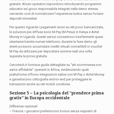
gratuite. Alcuni operatori rispondono introducendo programmi
educativi sul gioco responsabile integrati nelle demo stesse,
cercando così di normalizzare l’esperienza ludica senza forzare
depositi immediati.
Per quanto riguarda i pagamenti sicuri su reti poco bancarizzate,
le soluzioni più diffuse sono M‑Pay (M‑Pesa) in Kenya e Airtel
Money in Uganda. Questi servizi consentono trasferimenti quasi
istantanei tramite numeri telefonici; durante la fase demo gli
utenti possono accumulare crediti virtuali convertibili in voucher
M‑Pay da utilizzare per depositare somme reali una volta
superata la prova gratuita.
Cercotech.it fornisce guide dettagliate su “siti scommesse non
aams affidabile” operanti in Africa, evidenziando quali
piattaforme offrono integrazioni native con M‑Pay o Airtel Money
e garantiscono crittografia end‑to‑end per proteggere le
transazioni anche su reti mobili condivise.
Sezione 5 – La psicologia del “prendere prima
gratis” in Europa occidentale
Differenze nazionali
– Francia: i giocatori preferiscono bonus senza requisito di