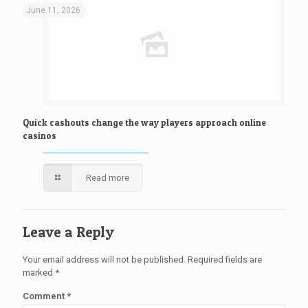
June 11, 2026
Quick cashouts change the way players approach online
casinos
Read more
Leave a Reply
Your email address will not be published.
Required fields are
marked
*
Comment
*