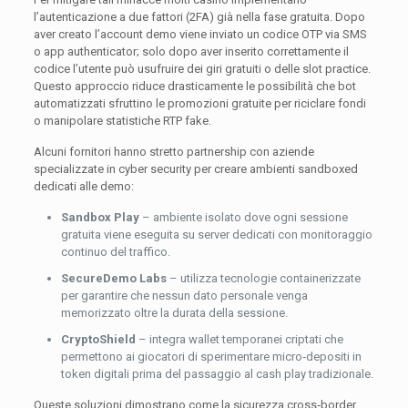
l’autenticazione a due fattori (2FA) già nella fase gratuita. Dopo
aver creato l’account demo viene inviato un codice OTP via SMS
o app authenticator; solo dopo aver inserito correttamente il
codice l’utente può usufruire dei giri gratuiti o delle slot practice.
Questo approccio riduce drasticamente le possibilità che bot
automatizzati sfruttino le promozioni gratuite per riciclare fondi
o manipolare statistiche RTP fake.
Alcuni fornitori hanno stretto partnership con aziende
specializzate in cyber security per creare ambienti sandboxed
dedicati alle demo:
Sandbox Play
– ambiente isolato dove ogni sessione
gratuita viene eseguita su server dedicati con monitoraggio
continuo del traffico.
SecureDemo Labs
– utilizza tecnologie containerizzate
per garantire che nessun dato personale venga
memorizzato oltre la durata della sessione.
CryptoShield
– integra wallet temporanei criptati che
permettono ai giocatori di sperimentare micro‑depositi in
token digitali prima del passaggio al cash play tradizionale.
Queste soluzioni dimostrano come la sicurezza cross‑border