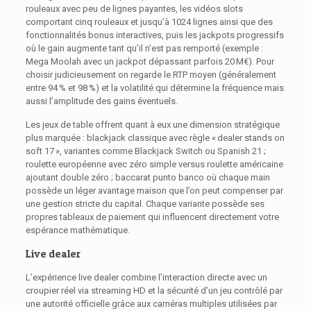
rouleaux avec peu de lignes payantes, les vidéos slots
comportant cinq rouleaux et jusqu’à 1024 lignes ainsi que des
fonctionnalités bonus interactives, puis les jackpots progressifs
où le gain augmente tant qu’il n’est pas remporté (exemple :
Mega Moolah avec un jackpot dépassant parfois 20 M€). Pour
choisir judicieusement on regarde le RTP moyen (généralement
entre 94 % et 98 %) et la volatilité qui détermine la fréquence mais
aussi l’amplitude des gains éventuels.
Les jeux de table offrent quant à eux une dimension stratégique
plus marquée : blackjack classique avec règle « dealer stands on
soft 17 », variantes comme Blackjack Switch ou Spanish 21 ;
roulette européenne avec zéro simple versus roulette américaine
ajoutant double zéro ; baccarat punto banco où chaque main
possède un léger avantage maison que l’on peut compenser par
une gestion stricte du capital. Chaque variante possède ses
propres tableaux de paiement qui influencent directement votre
espérance mathématique.​
Live dealer
L’expérience live dealer combine l’interaction directe avec un
croupier réel via streaming HD et la sécurité d’un jeu contrôlé par
une autorité officielle grâce aux caméras multiples utilisées par