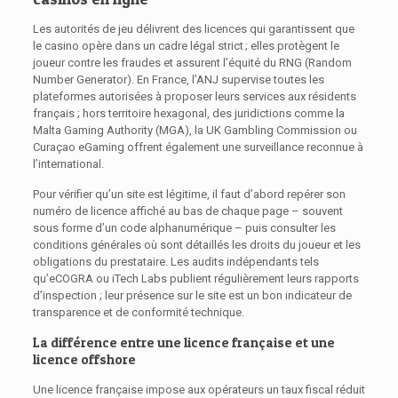
Les autorités de jeu délivrent des licences qui garantissent que
le casino opère dans un cadre légal strict ; elles protègent le
joueur contre les fraudes et assurent l’équité du RNG (Random
Number Generator). En France, l’ANJ supervise toutes les
plateformes autorisées à proposer leurs services aux résidents
français ; hors territoire hexagonal, des juridictions comme la
Malta Gaming Authority (MGA), la UK Gambling Commission ou
Curaçao eGaming offrent également une surveillance reconnue à
l’international.
Pour vérifier qu’un site est légitime, il faut d’abord repérer son
numéro de licence affiché au bas de chaque page – souvent
sous forme d’un code alphanumérique – puis consulter les
conditions générales où sont détaillés les droits du joueur et les
obligations du prestataire. Les audits indépendants tels
qu’eCOGRA ou iTech Labs publient régulièrement leurs rapports
d’inspection ; leur présence sur le site est un bon indicateur de
transparence et de conformité technique.
La différence entre une licence française et une
licence offshore
Une licence française impose aux opérateurs un taux fiscal réduit