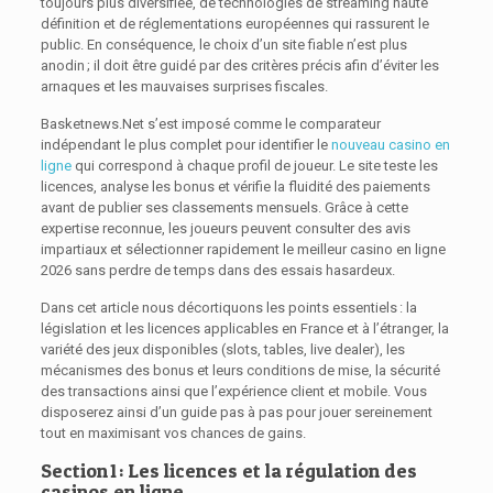
toujours plus diversifiée, de technologies de streaming haute
définition et de réglementations européennes qui rassurent le
public. En conséquence, le choix d’un site fiable n’est plus
anodin ; il doit être guidé par des critères précis afin d’éviter les
arnaques et les mauvaises surprises fiscales.
Basketnews.Net s’est imposé comme le comparateur
indépendant le plus complet pour identifier le
nouveau casino en
ligne
qui correspond à chaque profil de joueur. Le site teste les
licences, analyse les bonus et vérifie la fluidité des paiements
avant de publier ses classements mensuels. Grâce à cette
expertise reconnue, les joueurs peuvent consulter des avis
impartiaux et sélectionner rapidement le meilleur casino en ligne
2026 sans perdre de temps dans des essais hasardeux.
Dans cet article nous décortiquons les points essentiels : la
législation et les licences applicables en France et à l’étranger, la
variété des jeux disponibles (slots, tables, live dealer), les
mécanismes des bonus et leurs conditions de mise, la sécurité
des transactions ainsi que l’expérience client et mobile. Vous
disposerez ainsi d’un guide pas à pas pour jouer sereinement
tout en maximisant vos chances de gains.
Section 1 : Les licences et la régulation des
casinos en ligne