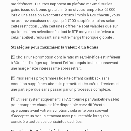
modérément . D’autres imposent un plafond maximal sur les
gains issus du bonus gratuit : même si vous remportez €5 000
lors d’une session avec tours gratuits limités à €20 chacun , vous
ne pourrez encaisser que jusqu’à €200 supplémentaires selon
cette restriction . Enfin certaines offres ne sont valables que sur
quelques titres sélectionnés dont le RTP moyen est inférieur à
celui habituel , réduisant ainsi votre marge théorique globale .
Stratégies pour maximiser la valeur d’un bonus
1️⃣ Choisir une promotion dont le ratio mise/bénéfice est inférieur
à 30x afin d’alléger rapidement l’effort requis tout en conservant
une marge nette intéressante après retrait.
2️⃣ Prioriser les programmes fidélité offrant cashback sans
condition supplémentaire – ils permettent récupérer directement
une partie perdue sans passer par un processus complexe.
3️⃣ Utiliser systématiquement la FAQ fournie par Basketnews.Net
pour comparer chaque offre disponible chez différents
opérateurs avant votre inscription ; cela évite bien souvent
d’accepter un bonus attrayant mais peu rentable lorsqu’on
considère toutes ses contraintes cachées.