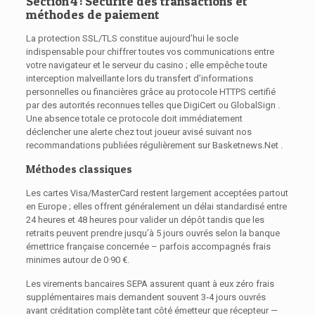
Section 4 : Sécurité des transactions et
méthodes de paiement
La protection SSL/TLS constitue aujourd’hui le socle
indispensable pour chiffrer toutes vos communications entre
votre navigateur et le serveur du casino ; elle empêche toute
interception malveillante lors du transfert d’informations
personnelles ou financières grâce au protocole HTTPS certifié
par des autorités reconnues telles que DigiCert ou GlobalSign .
Une absence totale ce protocole doit immédiatement
déclencher une alerte chez tout joueur avisé suivant nos
recommandations publiées régulièrement sur Basketnews.Net .
Méthodes classiques
Les cartes Visa/MasterCard restent largement acceptées partout
en Europe ; elles offrent généralement un délai standardisé entre
24 heures et 48 heures pour valider un dépôt tandis que les
retraits peuvent prendre jusqu’à 5 jours ouvrés selon la banque
émettrice française concernée – parfois accompagnés frais
minimes autour de 0·90 €.
Les virements bancaires SEPA assurent quant à eux zéro frais
supplémentaires mais demandent souvent 3‑4 jours ouvrés
avant créditation complète tant côté émetteur que récepteur —