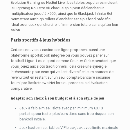
Evolution Gaming ou NetEnt Live . Les tables populaires incluent
le Lightning Roulette où chaque spin peut déclencher un
multiplicateur jusqu’à ×500 , ainsi que le Blackjack Infinite Bet
permettant aux high rollers d’enchérir sans plafond prédéfini –
idéal pour ceux qui cherchent l’immersion totale sans quitter leur
salon.
Paris sportifs & jeux hybrides
Certains nouveaux casinos en ligne proposent aussi une
plateforme sportsbook intégrée où vous pouvez parier sur
football Ligue 1 ou e‑sport comme Counter‑Strike pendant que
vous jouez aux slots traditionnels ; cela crée une synergie
intéressante pour ceux qui veulent diversifier leurs sources de
revenu tout en restant sur un seul compte bancaire sécurisé
fourni par Basketnews.Net lors du processus d’évaluation
comparative.
Adapter son choix à son budget et à son style de jeu
Jeux à faible mise : slots avec pari minimum €0,10 –
parfaits pour tester plusieurs titres sans trop risquer son
bankroll initiale.
Jeux haute mise : tables VIP blackjack avec limite maximale