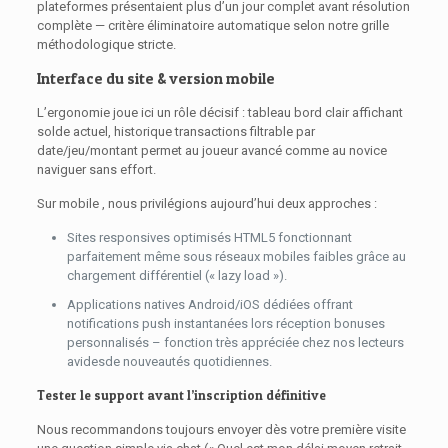
plateformes présentaient plus d’un jour complet avant résolution
complète — critère éliminatoire automatique selon notre grille
méthodologique stricte.
Interface du site & version mobile
L’ergonomie joue ici un rôle décisif : tableau bord clair affichant
solde actuel, historique transactions filtrable par
date/jeu/montant permet au joueur avancé comme au novice
naviguer sans effort.
Sur mobile , nous privilégions aujourd’hui deux approches :
Sites responsives optimisés HTML5 fonctionnant
parfaitement même sous réseaux mobiles faibles grâce au
chargement différentiel (« lazy load »).
Applications natives Android/iOS dédiées offrant
notifications push instantanées lors réception bonuses
personnalisés – fonction très appréciée chez nos lecteurs
avidesde nouveautés quotidiennes.​
Tester le support avant l’inscription définitive
Nous recommandons toujours envoyer dès votre première visite