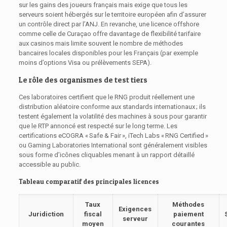
sur les gains des joueurs français mais exige que tous les
serveurs soient hébergés sur le territoire européen afin d’assurer
un contrôle direct par l’ANJ. En revanche, une licence offshore
comme celle de Curaçao offre davantage de flexibilité tarifaire
aux casinos mais limite souvent le nombre de méthodes
bancaires locales disponibles pour les Français (par exemple
moins d’options Visa ou prélèvements SEPA).
Le rôle des organismes de test tiers
Ces laboratoires certifient que le RNG produit réellement une
distribution aléatoire conforme aux standards internationaux ; ils
testent également la volatilité des machines à sous pour garantir
que le RTP annoncé est respecté sur le long terme. Les
certifications eCOGRA « Safe & Fair », iTech Labs « RNG Certified »
ou Gaming Laboratories International sont généralement visibles
sous forme d’icônes cliquables menant à un rapport détaillé
accessible au public.
Tableau comparatif des principales licences
Taux
Méthodes
Exigences
Juridiction
fiscal
paiement
serveur
moyen
courantes