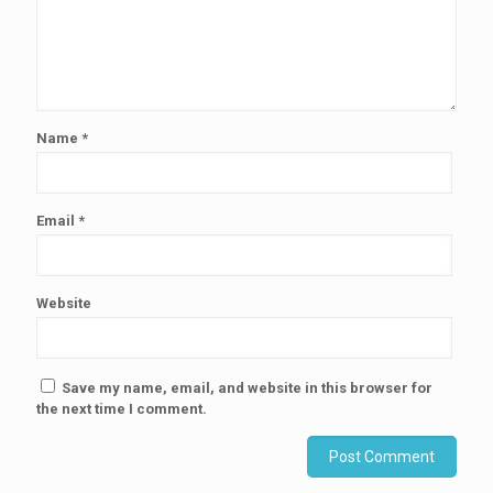
Name
*
Email
*
Website
Save my name, email, and website in this browser for
the next time I comment.