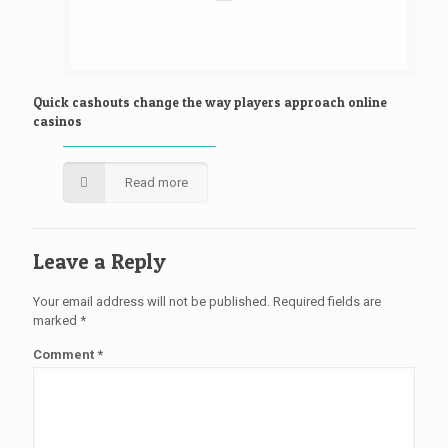
Quick cashouts change the way players approach online
casinos
Read more
Leave a Reply
Your email address will not be published.
Required fields are
marked
*
Comment
*