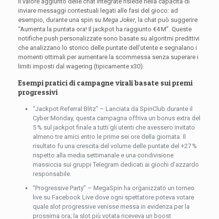
Il valore aggiunto delle chat integrate risiede nella capacità di
inviare messaggi contestuali legati alle fasi del gioco: ad
esempio, durante una spin su
Mega Joker
, la chat può suggerire
“Aumenta la puntata ora! Il jackpot ha raggiunto €4 M”. Queste
notifiche push personalizzate sono basate su algoritmi predittivi
che analizzano lo storico delle puntate dell’utente e segnalano i
momenti ottimali per aumentare la scommessa senza superare i
limiti imposti dal wagering (tipicamente x30).
Esempi pratici di campagne virali basate sui premi
progressivi
“Jackpot Referral Blitz” – Lanciata da SpinClub durante il
Cyber Monday, questa campagna offriva un bonus extra del
5 % sul jackpot finale a tutti gli utenti che avessero invitato
almeno tre amici entro le prime sei ore della giornata. Il
risultato fu una crescita del volume delle puntate del +27 %
rispetto alla media settimanale e una condivisione
massiccia sui gruppi Telegram dedicati ai giochi d’azzardo
responsabile.
“Progressive Party” – MegaSpin ha organizzato un torneo
live su Facebook Live dove ogni spettatore poteva votare
quale slot progressive venisse messa in evidenza per la
prossima ora; la slot più votata riceveva un boost