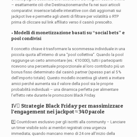
– esattamente ciò che Destinazionemarche fa nei suoi articoli
comparativi: inserisce tabelle interattive con dati aggiornati sui
jackpot live e permette agli utenti di filtrare per volatilità o RTP
prima di cliccare sul link affiliato verso il casinò prescelto.
• Modelli di monetizzazione basati su “social bets” e
pool condivisi
Il concetto chiave è trasformare la scommessa individuale in una
piccola quota all’interno di una “pool collettiva”. Quando la pool
raggiunge un certo ammontare (es.: €10 000), tutti i partecipanti
ricevono una percentuale proporzionale al loro contributo più un
bonus fisso determinato dal casinò partner (spesso pari al 5 %
dell’importo totale). Questo modello incentiva gli utenti a invitare
amici perché aumenta sia il valore della pool sia le proprie
probabilità individuali – una dinamica perfetta per alimentare
l’effetto rete durante le promozioni Black Friday.
IV️⃣ Strategie Black Friday per massimizzare
l’engagement nei jackpot ≈ 340 parole
1️⃣ Countdown esclusivo per gli iscritti alla community – Lanciare
un timer visibile solo ai membri registrati crea urgenza
immediata; quando mancano meno di 24 ore all’inizio della