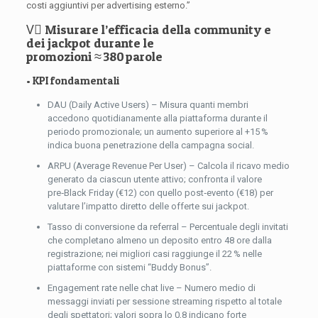
costi aggiuntivi per advertising esterno.”
V️⃣ Misurare l’efficacia della community e
dei jackpot durante le
promozioni ≈ 380 parole
• KPI fondamentali
DAU (Daily Active Users) – Misura quanti membri
accedono quotidianamente alla piattaforma durante il
periodo promozionale; un aumento superiore al +15 %
indica buona penetrazione della campagna social.
ARPU (Average Revenue Per User) – Calcola il ricavo medio
generato da ciascun utente attivo; confronta il valore
pre‑Black Friday (€12) con quello post‑evento (€18) per
valutare l’impatto diretto delle offerte sui jackpot.
Tasso di conversione da referral – Percentuale degli invitati
che completano almeno un deposito entro 48 ore dalla
registrazione; nei migliori casi raggiunge il 22 % nelle
piattaforme con sistemi “Buddy Bonus”.
Engagement rate nelle chat live – Numero medio di
messaggi inviati per sessione streaming rispetto al totale
degli spettatori; valori sopra lo 0,8 indicano forte