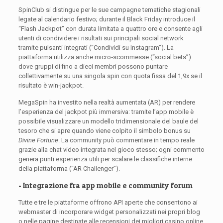
SpinClub si distingue per le sue campagne tematiche stagionali
legate al calendario festivo; durante il Black Friday introduce il
“Flash Jackpot” con durata limitata a quattro ore e consente agli
utenti di condividere i risultati sui principali social network
tramite pulsanti integrati (“Condividi su Instagram”). La
piattaforma utilizza anche micro‑scommesse (“social bets”)
dove gruppi di fino a dieci membri possono puntare
collettivamente su una singola spin con quota fissa del 1,9x se il
risultato è win‑jackpot.
MegaSpin ha investito nella realtà aumentata (AR) per rendere
l’esperienza del jackpot più immersiva: tramite l’app mobile è
possibile visualizzare un modello tridimensionale del baule del
tesoro che si apre quando viene colpito il simbolo bonus su
Divine Fortune
. La community può commentare in tempo reale
grazie alla chat video integrata nel gioco stesso; ogni commento
genera punti esperienza utili per scalare le classifiche interne
della piattaforma (“AR Challenger”).
• Integrazione fra app mobile e community forum
Tutte e tre le piattaforme offrono API aperte che consentono ai
webmaster di incorporare widget personalizzati nei propri blog
o nelle pagine destinate alle recensioni dei migliori casino online