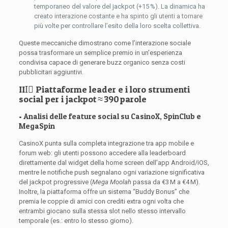
temporaneo del valore del jackpot (+15 %). La dinamica ha
creato interazione costante e ha spinto gli utenti a tornare
più volte per controllare l’esito della loro scelta collettiva.
Queste meccaniche dimostrano come l’interazione sociale
possa trasformare un semplice premio in un’esperienza
condivisa capace di generare buzz organico senza costi
pubblicitari aggiuntivi.
III️⃣ Piattaforme leader e i loro strumenti
social per i jackpot ≈ 390 parole
• Analisi delle feature social su CasinoX, SpinClub e
MegaSpin
CasinoX punta sulla completa integrazione tra app mobile e
forum web: gli utenti possono accedere alla leaderboard
direttamente dal widget della home screen dell’app Android/iOS,
mentre le notifiche push segnalano ogni variazione significativa
del jackpot progressive (
Mega Moolah
passa da €3 M a €4 M).
Inoltre, la piattaforma offre un sistema “Buddy Bonus” che
premia le coppie di amici con crediti extra ogni volta che
entrambi giocano sulla stessa slot nello stesso intervallo
temporale (es.: entro lo stesso giorno).