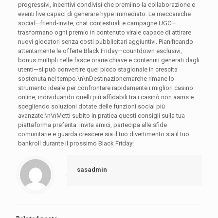
progressivi, incentivi condivisi che premiino la collaborazione e
eventi live capaci di generare hype immediato. Le meccaniche
social—friend‑invite, chat contestuali e campagne UGC—
trasformano ogni premio in contenuto virale capace di attirare
nuovi giocatori senza costi pubblicitari aggiuntivi. Pianificando
attentamente le offerte Black Friday—countdown esclusivi,
bonus multipli nelle fasce orarie chiave e contenuti generati dagli
utenti—si può convertire quel picco stagionale in crescita
sostenuta nel tempo.\n\nDestinazionemarche rimane lo
strumento ideale per confrontare rapidamente i migliori casino
online, individuando quelli più affidabili tra i casinò non aams e
scegliendo soluzioni dotate delle funzioni social più
avanzate.\n\nMetti subito in pratica questi consigli sulla tua
piattaforma preferita: invita amici, partecipa alle sfide
comunitarie e guarda crescere sia il tuo divertimento sia il tuo
bankroll durante il prossimo Black Friday!
sasadmin