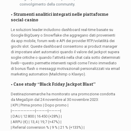
coinvolgimento della community.
• Strumenti analitici integrati nelle piattaforme
social‑casino
Le soluzioni leader includono dashboard real‑time basate su
Google BigQuery o Snowflake che aggregano dati provenienti
da app mobile, forum web e API dei provider RTP/volatilità dei
giochi slot. Queste dashboard consentono ai product manager
di impostare alert automatici quando il valore del jackpot supera
soglie critiche o quando l’attività nella chat cala sotto determinati
livelli—questo permette interventi rapidi come l’invio immediato
di bonus flash o messaggi motivazionali personalizzati via email
marketing automation (Mailchimp o Klaviyo).
• Case study “Black Friday Jackpot Blast”
Destinazionemarche ha monitorato una promozione condotta
da MegaSpin dal 24 novembre al 30 novembre 2023:
| KPI | Prima promo | Dopo promo |
|————————|————|————|
| DAU | 12 800 | 16 450 (+28%) |
| ARPU (€) | 13,4 | 19,7 (+47%) |
| Referral conversion % | 9 % | 21 % (+133%) |