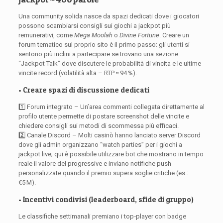
Una community solida nasce da spazi dedicati dove i giocatori
possono scambiarsi consigli sui giochi a jackpot più
remunerativi, come
Mega Moolah
o
Divine Fortune
. Creare un
forum tematico sul proprio sito è il primo passo: gli utenti si
sentono più inclini a partecipare se trovano una sezione
“Jackpot Talk” dove discutere le probabilità di vincita e le ultime
vincite record (volatilità alta – RTP ≈ 94 %).
• Creare spazi di discussione dedicati
1️⃣ Forum integrato – Un’area commenti collegata direttamente al
profilo utente permette di postare screenshot delle vincite e
chiedere consigli sui metodi di scommessa più efficaci.
2️⃣ Canale Discord – Molti casinò hanno lanciato server Discord
dove gli admin organizzano “watch parties” per i giochi a
jackpot live; qui è possibile utilizzare bot che mostrano in tempo
reale il valore del progressive e inviano notifiche push
personalizzate quando il premio supera soglie critiche (es.:
€5 M).
• Incentivi condivisi (leaderboard, sfide di gruppo)
Le classifiche settimanali premiano i top‑player con badge