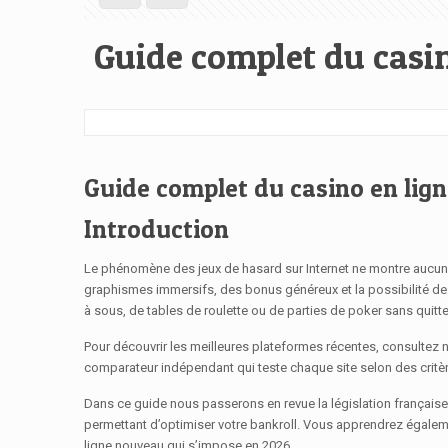
Guide complet du casin
Guide complet du casino en lign
Introduction
Le phénomène des jeux de hasard sur Internet ne montre aucun 
graphismes immersifs, des bonus généreux et la possibilité de
à sous, de tables de roulette ou de parties de poker sans quitt
Pour découvrir les meilleures plateformes récentes, consultez
comparateur indépendant qui teste chaque site selon des critère
Dans ce guide nous passerons en revue la législation française, l
permettant d’optimiser votre bankroll. Vous apprendrez égalem
ligne nouveau qui s’impose en 2026.