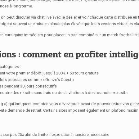
ances à long terme.
 on peut discuter via chat live avec le dealer et voir chaque carte distribuée 
xigent souvent une mise minimale plus élevée que leurs versions virtuelles cl
liser leurs gains immédiats pour placer un pari combiné sur un match footballist
ions : comment en profiter intell
catégories :
t votre premier dépôt jusqu’à 200 € + 50 tours gratuits
 slots populaires comme « Gonzo’s Quest »
tes pendant 30 jours consécutifs
ntre des retraits sans frais ou des invitations à des tournois exclusifs
») qui indiquent combien vous devez jouer avant de pouvoir retirer vos gain
 toute demande de retrait. Certains sites imposent également un plafond maximal
sse pas 25x afin de limiter l’exposition financière nécessaire