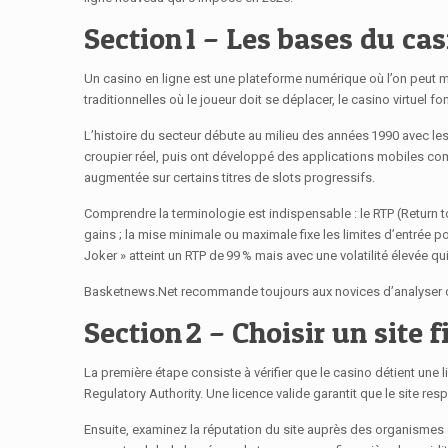
Section 1 – Les bases du cas
Un casino en ligne est une plateforme numérique où l’on peut mi
traditionnelles où le joueur doit se déplacer, le casino virtuel 
L’histoire du secteur débute au milieu des années 1990 avec le
croupier réel, puis ont développé des applications mobiles comp
augmentée sur certains titres de slots progressifs.
Comprendre la terminologie est indispensable : le RTP (Return to
gains ; la mise minimale ou maximale fixe les limites d’entrée 
Joker » atteint un RTP de 99 % mais avec une volatilité élevée q
Basketnews.Net recommande toujours aux novices d’analyser ces 
Section 2 – Choisir un site f
La première étape consiste à vérifier que le casino détient une l
Regulatory Authority. Une licence valide garantit que le site r
Ensuite, examinez la réputation du site auprès des organismes de