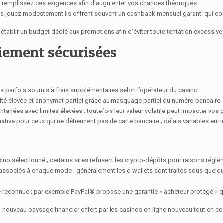
vous remplissez ces exigences afin d’augmenter vos chances théoriques
us jouez modestement ils offrent souvent un cashback mensuel garanti qui co
tablir un budget dédié aux promotions afin d’éviter toute tentation excessive 
iement sécurisées
s parfois soumis à frais supplémentaires selon l’opérateur du casino
idité élevée et anonymat partiel grâce au masquage partiel du numéro bancaire
tanées avec limites élevées ; toutefois leur valeur volatile peut impacter vos
e pour ceux qui ne détiennent pas de carte bancaire ; délais variables entre 
asino sélectionné ; certains sites refusent les crypto‑dépôts pour raisons régl
 associés à chaque mode ; généralement les e‑wallets sont traités sous quel
de reconnue ; par exemple PayPal® propose une garantie « acheteur protégé » qui
uveau paysage financier offert par les casinos en ligne nouveau tout en conse