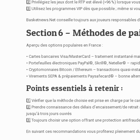
2️⃣ Privilégiez les jeux dont le RTP est élevé (>96 %) lorsque 
3️⃣ Utilisez les programmes VIP dès que possible ; même si vo
Basketnews.Net conseille toujours aux joueurs responsables d’é
Section 6 – Méthodes de pa
Aperçu des options populaires en France :
• Cartes bancaires Visa/MasterCard – traitement instantané mai
• Portefeuilles électroniques PayPal®, Skrill®, Neteller® – rap
• Cryptomonnaies Bitcoin / Ethereum – transactions quasi‑instan
• Virements SEPA & prépaiements Paysafecard® – bonne alternativ
Points essentiels à retenir :
1️⃣ Vérifier que la méthode choisie est prise en charge par le c
2️⃣ Prendre connaissance des délais d’encaissement/de retrait
jusqu’à trois jours ouvrés
3️⃣ Toujours choisir une option offrant une protection antifrau
En suivant ces recommandations vous profiterez pleinement du no