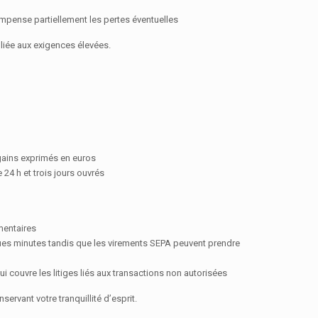
mpense partiellement les pertes éventuelles
liée aux exigences élevées.
 gains exprimés en euros
24 h et trois jours ouvrés
ementaires
ques minutes tandis que les virements SEPA peuvent prendre
 couvre les litiges liés aux transactions non autorisées
rvant votre tranquillité d’esprit.