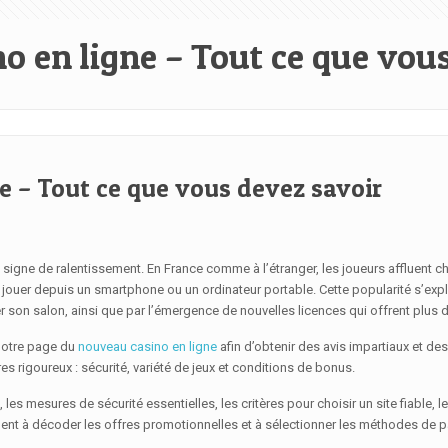
o en ligne – Tout ce que vou
e – Tout ce que vous devez savoir
signe de ralentissement. En France comme à l’étranger, les joueurs affluent c
 jouer depuis un smartphone ou un ordinateur portable. Cette popularité s’e
er son salon, ainsi que par l’émergence de nouvelles licences qui offrent plus
 notre page du
nouveau casino en ligne
afin d’obtenir des avis impartiaux et 
s rigoureux : sécurité, variété de jeux et conditions de bonus.
es mesures de sécurité essentielles, les critères pour choisir un site fiable, l
ent à décoder les offres promotionnelles et à sélectionner les méthodes de pa