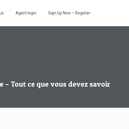
us
Agent login
Sign Up Now – Register
e – Tout ce que vous devez savoir