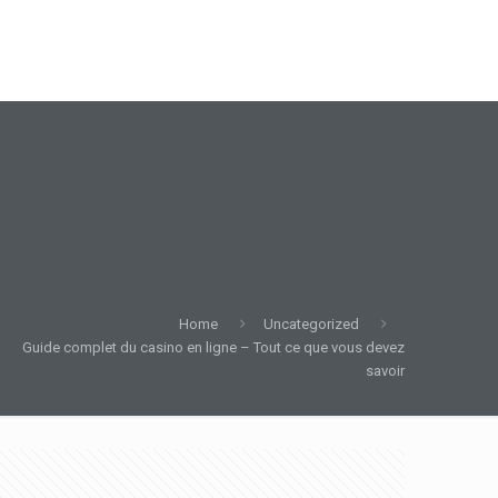
Home
Uncategorized
Guide complet du casino en ligne – Tout ce que vous devez
savoir