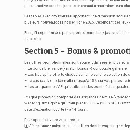
plus attractive pour les joueurs cherchant à maximiser leurs ch
Les tables avec croupier réel apportent une dimension sociale :
plusieurs nouveaux casinos en ligne 2026. Cependant ces jeux e
Enfin, l’intégration des paris sportifs permet aux joueurs d’uti
du casino.
Section 5 – Bonus & promot
Les offres promotionnelles sont souvent divisées en plusieurs 
– Le bonus bienvenue (« match bonus ») qui double généralemen
– Les free spins offerts chaque semaine sur une sélection de
– Le cashback quotidien allant jusqu’à 15 % sur vos pertes net
– Les programmes VIP qui attribuent des points échangeables co
Chaque promotion comporte des exigences de mise (« wagering 
wagering 30x signifie qu’il faut placer 6 000 € (200 × 30) avant
date d’expiration courte (7 à 14 jours).
Pour optimiser votre valeur réelle :
1️⃣ Sélectionnez uniquement les offres dont le wagering ne dépa