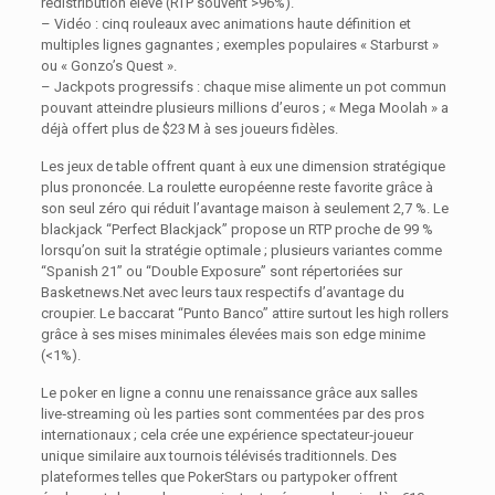
redistribution élevé (RTP souvent >96%).
– Vidéo : cinq rouleaux avec animations haute définition et
multiples lignes gagnantes ; exemples populaires « Starburst »
ou « Gonzo’s Quest ».
– Jackpots progressifs : chaque mise alimente un pot commun
pouvant atteindre plusieurs millions d’euros ; « Mega Moolah » a
déjà offert plus de $23 M à ses joueurs fidèles.
Les jeux de table offrent quant à eux une dimension stratégique
plus prononcée. La roulette européenne reste favorite grâce à
son seul zéro qui réduit l’avantage maison à seulement 2,7 %. Le
blackjack “Perfect Blackjack” propose un RTP proche de 99 %
lorsqu’on suit la stratégie optimale ; plusieurs variantes comme
“Spanish 21” ou “Double Exposure” sont répertoriées sur
Basketnews.Net avec leurs taux respectifs d’avantage du
croupier. Le baccarat “Punto Banco” attire surtout les high rollers
grâce à ses mises minimales élevées mais son edge minime
(<1%).
Le poker en ligne a connu une renaissance grâce aux salles
live‑streaming où les parties sont commentées par des pros
internationaux ; cela crée une expérience spectateur‑joueur
unique similaire aux tournois télévisés traditionnels. Des
plateformes telles que PokerStars ou partypoker offrent