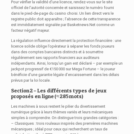
Pour vérifier la validité d’une licence, rendez‑vous sur le site
officiel de l’autorité concernée et saisissez le numéro fourni
dans le pied‑de‑page du casino choisi. Un lien direct vers le
registre public doit apparaître ; l’absence de cette transparence
est immédiatement signalée par Basketnews.Net comme un
facteur négatif majeur.
La régulation influence directement la protection financière : une
licence solide oblige l’opérateur à séparer les fonds joueurs
dans des comptes bancaires distincts et à soumettre
régulièrement ses rapports financiers aux auditeurs
indépendants. Ainsi, lorsqu’un gain est déclaré – par exemple un
jackpot progressif de €150 000 sur Mega Fortune – le joueur
bénéficie d’une garantie légale d’encaissement dans les délais
prévus par la loi locale.
Section 2 – Les différents types de jeux
proposés en ligne (≈ 285 mots)
Les machines à sous restent le pilier du divertissement
numérique grâce à leurs thèmes variés et leurs mécaniques
simples à comprendre. On distingue trois grandes catégories :
– Classiques : trois rouleaux inspirés des premières machines
mécaniques ; idéal pour ceux qui recherchent un taux de