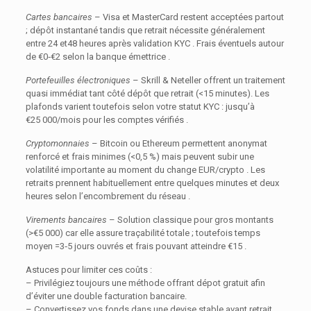
Cartes bancaires
– Visa et MasterCard restent acceptées partout
; dépôt instantané tandis que retrait nécessite généralement
entre 24 et48 heures après validation KYC . Frais éventuels autour
de €0‑€2 selon la banque émettrice .
Portefeuilles électroniques
– Skrill & Neteller offrent un traitement
quasi immédiat tant côté dépôt que retrait (<15 minutes). Les
plafonds varient toutefois selon votre statut KYC : jusqu’à
€25 000/mois pour les comptes vérifiés .
Cryptomonnaies
– Bitcoin ou Ethereum permettent anonymat
renforcé et frais minimes (<0,5 %) mais peuvent subir une
volatilité importante au moment du change EUR/crypto . Les
retraits prennent habituellement entre quelques minutes et deux
heures selon l’encombrement du réseau .
Virements bancaires
– Solution classique pour gros montants
(>€5 000) car elle assure traçabilité totale ; toutefois temps
moyen =3‑5 jours ouvrés et frais pouvant atteindre €15 .
Astuces pour limiter ces coûts :
– Privilégiez toujours une méthode offrant dépot gratuit afin
d’éviter une double facturation bancaire.
– Convertissez vos fonds dans une devise stable avant retrait