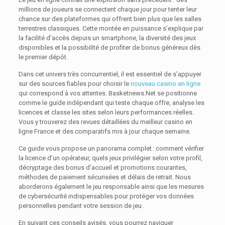
millions de joueurs se connectent chaque jour pour tenter leur
chance sur des plateformes qui offrent bien plus que les salles
terrestres classiques. Cette montée en puissance s’explique par
la facilité d’accès depuis un smartphone, la diversité des jeux
disponibles et la possibilité de profiter de bonus généreux dès
le premier dépôt.
Dans cet univers très concurrentiel, il est essentiel de s’appuyer
sur des sources fiables pour choisir le
nouveau casino en ligne
qui correspond à vos attentes. Basketnews.Net se positionne
comme le guide indépendant qui teste chaque offre, analyse les
licences et classe les sites selon leurs performances réelles.
Vous y trouverez des revues détaillées du meilleur casino en
ligne France et des comparatifs mis à jour chaque semaine.
Ce guide vous propose un panorama complet : comment vérifier
la licence d’un opérateur, quels jeux privilégier selon votre profil,
décryptage des bonus d’accueil et promotions courantes,
méthodes de paiement sécurisées et délais de retrait. Nous
aborderons également le jeu responsable ainsi que les mesures
de cybersécurité indispensables pour protéger vos données
personnelles pendant votre session de jeu.
En suivant ces conseils avisés, vous pourrez naviguer