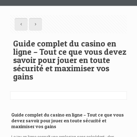
Guide complet du casino en
ligne – Tout ce que vous devez
savoir pour jouer en toute
sécurité et maximiser vos
gains
Guide complet du casino en ligne – Tout ce que vous
devez savoir pour jouer en toute sécurité et
maximiser vos gains
Le jeu en ligne connaît une explosion sans précédent : des