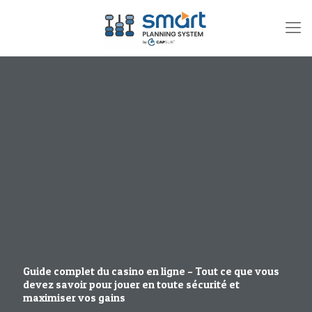
Guide complet du casino en ligne – Tout ce que vous
devez savoir pour jouer en toute sécurité et
maximiser vos gains