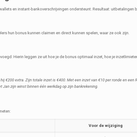
allets en instant‑bankoverschrijvingen ondersteunt. Resultaat: uitbetalingen
ers hun bonus kunnen claimen en direct kunnen spelen, waar ze ook zijn.
oegd. Hierin leggen ze uit hoe je de bonus optimaal inzet, hoe je inzetlimieten
hij €200 extra. Zijn totale inzet is €400. Met een inzet van €10 per ronde en een
et Jan zijn winst binnen één werkdag op zijn bankrekening.
meten:
Voor de wijziging