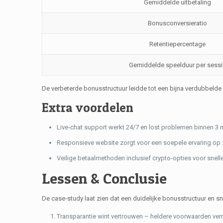
Gemiddelde uitbetaling
Bonusconversieratio
Retentiepercentage
Gemiddelde speelduur per sessi
De verbeterde bonusstructuur leidde tot een bijna verdubbelde 
Extra voordelen
Live‑chat support werkt 24/7 en lost problemen binnen 3 
Responsieve website zorgt voor een soepele ervaring op 
Veilige betaalmethoden inclusief crypto‑opties voor snelle
Lessen & Conclusie
De case‑study laat zien dat een duidelijke bonusstructuur en snel
Transparantie wint vertrouwen – heldere voorwaarden verm