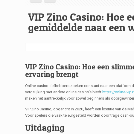
VIP Zino Casino: Hoe 
gemiddelde naar een 
VIP Zino Casino: Hoe een slimm
ervaring brengt
Online casino‑liefhebbers zoeken constant naar een platform da
vergelijking met andere online casino’s biedt
https://online-vi
maken het aantrekkelijk voor zowel beginners als doorgewinter
VIP Zino Casino, opgericht in 2020, heeft een licentie van de 
Voor spelers die vaak teleurgesteld worden door trage cash‑ou
Uitdaging