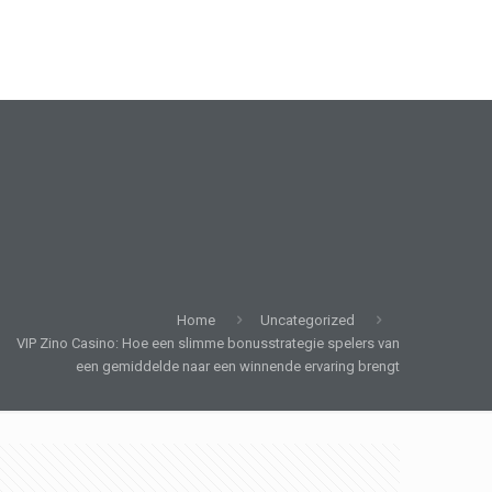
Home
Uncategorized
VIP Zino Casino: Hoe een slimme bonusstrategie spelers van
een gemiddelde naar een winnende ervaring brengt