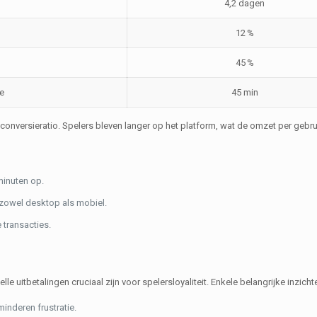
4,2 dagen
12 %
45 %
e
45 min
conversieratio. Spelers bleven langer op het platform, wat de omzet per gebr
minuten op.
zowel desktop als mobiel.
 transacties.
le uitbetalingen cruciaal zijn voor spelersloyaliteit. Enkele belangrijke inzicht
inderen frustratie.