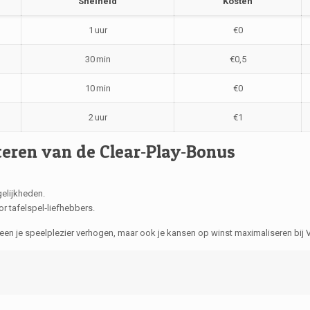
Snelheid
Kosten
1 uur
€0
30 min
€0,5
10 min
€0
2 uur
€1
iteren van de Clear‑Play‑Bonus
gelijkheden.
or tafelspel‑liefhebbers.
lleen je speelplezier verhogen, maar ook je kansen op winst maximaliseren bij V