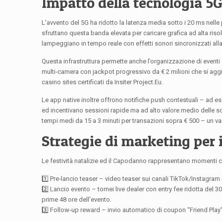
Impatto della tecnologia 5G
L’avvento del 5G ha ridotto la latenza media sotto i 20 ms nelle p
sfruttano questa banda elevata per caricare grafica ad alta risol
lampeggiano in tempo reale con effetti sonori sincronizzati alla
Questa infrastruttura permette anche l’organizzazione di eventi 
multi‑camera con jackpot progressivo da € 2 milioni che si aggio
casino sites certificati da Insiter Project.Eu.
Le app native inoltre offrono notifiche push contestuali – ad es
ed incentivano sessioni rapide ma ad alto valore medio delle s
tempi medi da 15 a 3 minuti per transazioni sopra € 500 – un va
Strategie di marketing per
Le festività natalizie ed il Capodanno rappresentano momenti chi
1️⃣ Pre‑lancio teaser – video teaser sui canali TikTok/Instagr
2️⃣ Lancio evento – tornei live dealer con entry fee ridotta del 30
prime 48 ore dell’evento.
3️⃣ Follow‑up reward – invio automatico di coupon “Friend Play” 