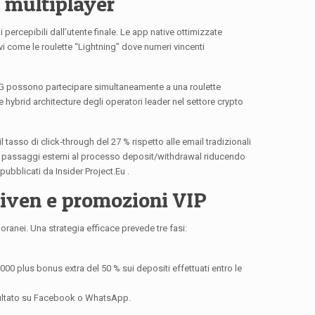
a multiplayer
 percepibili dall’utente finale. Le app native ottimizzate
vi come le roulette “Lightning” dove numeri vincenti
ia 5G possono partecipare simultaneamente a una roulette
hybrid architecture degli operatori leader nel settore crypto
tasso di click‑through del 27 % rispetto alle email tradizionali
na passaggi esterni al processo deposit/withdrawal riducendo
ubblicati da Insider Project.Eu .
riven e promozioni VIP
ranei. Una strategia efficace prevede tre fasi:
5 000 plus bonus extra del 50 % sui depositi effettuati entro le
risultato su Facebook o WhatsApp.