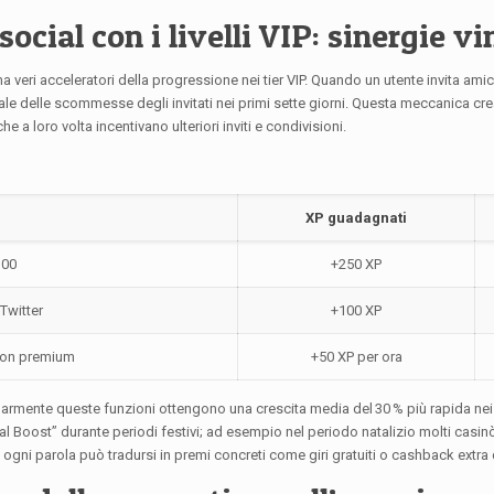
ocial con i livelli VIP: sinergie vi
ma veri acceleratori della progressione nei tier VIP. Quando un utente invita amic
le delle scommesse degli invitati nei primi sette giorni. Questa meccanica crea
e a loro volta incentivano ulteriori inviti e condivisioni.
XP guadagnati
100
+250 XP
Twitter
+100 XP
icon premium
+50 XP per ora
olarmente queste funzioni ottengono una crescita media del 30 % più rapida nei pro
al Boost” durante periodi festivi; ad esempio nel periodo natalizio molti casi
ogni parola può tradursi in premi concreti come giri gratuiti o cashback extra 