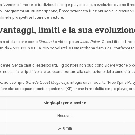
nalizzeremo il modello tradizionale single‑player e la sua evoluzione verso il 
ogrammi VIP su smartphone, l’integrazione tra funzioni social e status VIP, l’
infine le prospettive future del settore.
vantaggi, limiti e la sua evoluzion
e a slot classiche come
Starburst
o video‑poker
Joker Poker
. Questi titoli offro
i da € 500 000 in su. La loro popolarità su smartphone deriva da interfacce touc
evidente. Senza chat o leaderboard, il giocatore non può condividere vittorie o 
meccaniche ripetitive che possono portare alla saturazione della curiosità lud
ide: ad esempio
Gonzo’s Quest Megaways
integra una modalità “Free Spins Party” 
naliere che assegnano punti esperienza (XP) anche in modalità single‑player, cr
Single‑player classico
Nessuna
5‑10 min