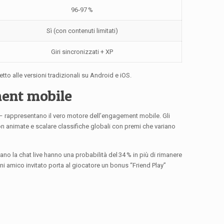
96‑97 %
Sì (con contenuti limitati)
Giri sincronizzati + XP
to alle versioni tradizionali su Android e iOS.
ment mobile
 rappresentano il vero motore dell’engagement mobile. Gli
on animate e scalare classifiche globali con premi che variano
no la chat live hanno una probabilità del 34 % in più di rimanere
 ogni amico invitato porta al giocatore un bonus “Friend Play”