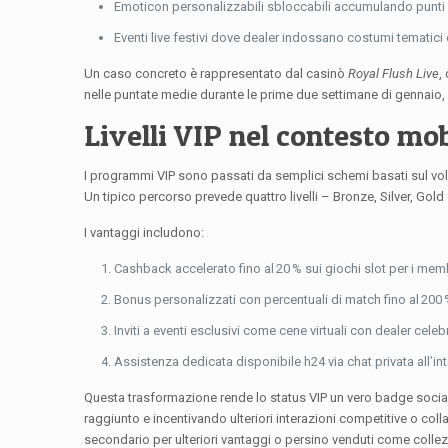
Emoticon personalizzabili sbloccabili accumulando punti es
Eventi live festivi dove dealer indossano costumi tematic
Un caso concreto è rappresentato dal casinò
Royal Flush Live
,
nelle puntate medie durante le prime due settimane di gennaio,
Livelli VIP nel contesto mo
I programmi VIP sono passati da semplici schemi basati sul volu
Un tipico percorso prevede quattro livelli – Bronze, Silver, Gold
I vantaggi includono:
Cashback accelerato fino al 20 % sui giochi slot per i mem
Bonus personalizzati con percentuali di match fino al 200 % s
Inviti a eventi esclusivi come cene virtuali con dealer celebr
Assistenza dedicata disponibile h24 via chat privata all’int
Questa trasformazione rende lo status VIP un vero badge sociale 
raggiunto e incentivando ulteriori interazioni competitive o col
secondario per ulteriori vantaggi o persino venduti come collezio