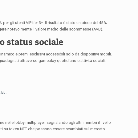
per gli utenti VIP tier 3+. Il risultato è stato un picco del 45 %
ingere notevolmente il valore medio delle scommesse (AVB).
o status sociale
namico e premi esclusivi accessibili solo da dispositivi mobili.
 guadagnati attraverso gameplay quotidiano e attività sociali.
.Eu.
nelle lobby multiplayer, segnalando agli altri membri il livello
 basati su token NFT che possono essere scambiati sul mercato