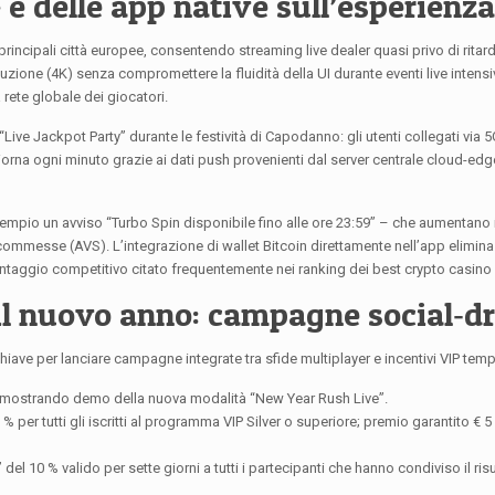
 e delle app native sull’esperienz
rincipali città europee, consentendo streaming live dealer quasi privo di ritardi
uzione (4K) senza compromettere la fluidità della UI durante eventi live intensi
 rete globale dei giocatori.
“Live Jackpot Party” durante le festività di Capodanno: gli utenti collegati v
rna ogni minuto grazie ai dati push provenienti dal server centrale cloud-edge 
empio un avviso “Turbo Spin disponibile fino alle ore 23:59” – che aumentano il 
commesse (AVS). L’integrazione di wallet Bitcoin direttamente nell’app elimi
ntaggio competitivo citato frequentemente nei ranking dei best crypto casino p
 il nuovo anno: campagne social‑d
ave per lanciare campagne integrate tra sfide multiplayer e incentivi VIP tempo
am mostrando demo della nuova modalità “New Year Rush Live”.
 % per tutti gli iscritti al programma VIP Silver o superiore; premio garantito € 
del 10 % valido per sette giorni a tutti i partecipanti che hanno condiviso il 