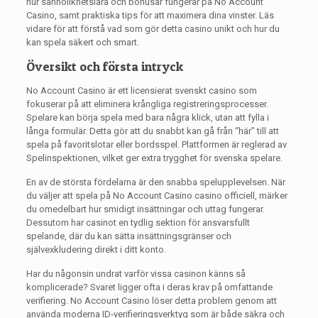
hur sannolikhetslära och bonusar fungerar på No Account
Casino, samt praktiska tips för att maximera dina vinster. Läs
vidare för att förstå vad som gör detta casino unikt och hur du
kan spela säkert och smart.
Översikt och första intryck
No Account Casino är ett licensierat svenskt casino som
fokuserar på att eliminera krångliga registreringsprocesser.
Spelare kan börja spela med bara några klick, utan att fylla i
långa formulär. Detta gör att du snabbt kan gå från “här” till att
spela på favoritslotar eller bordsspel. Plattformen är reglerad av
Spelinspektionen, vilket ger extra trygghet för svenska spelare.
En av de största fördelarna är den snabba spelupplevelsen. När
du väljer att spela på No Account Casino casino officiell, märker
du omedelbart hur smidigt insättningar och uttag fungerar.
Dessutom har casinot en tydlig sektion för ansvarsfullt
spelande, där du kan sätta insättningsgränser och
självexkludering direkt i ditt konto.
Har du någonsin undrat varför vissa casinon känns så
komplicerade? Svaret ligger ofta i deras krav på omfattande
verifiering. No Account Casino löser detta problem genom att
använda moderna ID‑verifieringsverktyg som är både säkra och