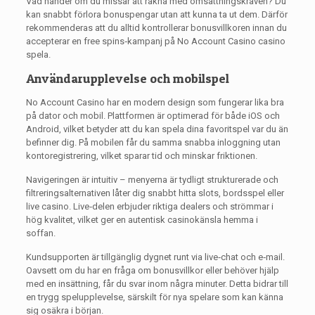
Vad händer om du missar att räkna med omsättningskraven? Du
kan snabbt förlora bonuspengar utan att kunna ta ut dem. Därför
rekommenderas att du alltid kontrollerar bonusvillkoren innan du
accepterar en free spins‑kampanj på No Account Casino casino
spela.
Användarupplevelse och mobilspel
No Account Casino har en modern design som fungerar lika bra
på dator och mobil. Plattformen är optimerad för både iOS och
Android, vilket betyder att du kan spela dina favoritspel var du än
befinner dig. På mobilen får du samma snabba inloggning utan
kontoregistrering, vilket sparar tid och minskar friktionen.
Navigeringen är intuitiv – menyerna är tydligt strukturerade och
filtreringsalternativen låter dig snabbt hitta slots, bordsspel eller
live casino. Live‑delen erbjuder riktiga dealers och strömmar i
hög kvalitet, vilket ger en autentisk casinokänsla hemma i
soffan.
Kundsupporten är tillgänglig dygnet runt via live‑chat och e‑mail.
Oavsett om du har en fråga om bonusvillkor eller behöver hjälp
med en insättning, får du svar inom några minuter. Detta bidrar till
en trygg spelupplevelse, särskilt för nya spelare som kan känna
sig osäkra i början.