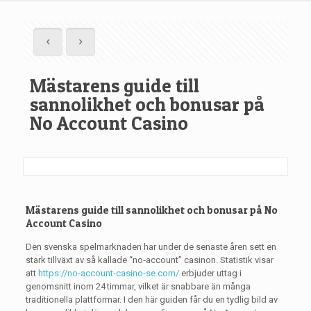
Mästarens guide till
sannolikhet och bonusar på
No Account Casino
Mästarens guide till sannolikhet och bonusar på No
Account Casino
Den svenska spelmarknaden har under de senaste åren sett en
stark tillväxt av så kallade “no‑account” casinon. Statistik visar
att
https://no-account-casino-se.com/
erbjuder uttag i
genomsnitt inom 24 timmar, vilket är snabbare än många
traditionella plattformar. I den här guiden får du en tydlig bild av