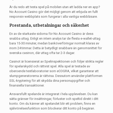
Är du redo att testa spel på mobilen utan att ladda ner en app?
No Account Casino gör det möjligt genom att erbjuda en fullt
responsiv webbplats som fungerar i alla vanliga webbläsare.
Prestanda, utbetalningar och säkerhet
En av de starkaste sidorna för No Account Casino är dess
snabba uttag. Enligt en intern analys tar de flesta e‑wallet‑uttag
bara 15‑30 minuter, medan banköverföringar normalt klaras av
inom 24 timmar. Detta är betydligt snabbare än genomsnittet för
svenska casinon, där uttag ofta tar 2‑3 dagar.
Casinot är licensierat av Spelinspektionen och följer strikta regler
för spelarskydd och rättvist spel. Alla spel är testade av
oberoende testlaboratorier som eCOGRA, vilket garanterar att
slumpgeneratorerna är rättvisa. Dessutom använder plattformen
SSL‑kryptering för att skydda dina personuppgifter och
finansiella transaktioner.
Ansvarsfullt spelande är integrerat i hela upplevelsen. Du kan
sätta gränser för insättningar, förluster och speltid direkt i ditt
konto. Om du känner att spelandet blir ett problem, finns en
självrörelsesfunktion som blockerar ditt konto på begäran.