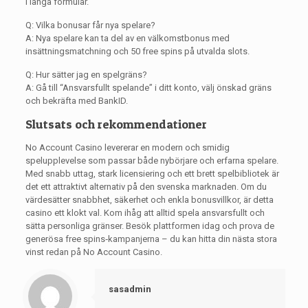
i långa formulär.
Q: Vilka bonusar får nya spelare?
A: Nya spelare kan ta del av en välkomstbonus med
insättningsmatchning och 50 free spins på utvalda slots.
Q: Hur sätter jag en spelgräns?
A: Gå till “Ansvarsfullt spelande” i ditt konto, välj önskad gräns
och bekräfta med BankID.
Slutsats och rekommendationer
No Account Casino levererar en modern och smidig
spelupplevelse som passar både nybörjare och erfarna spelare.
Med snabb uttag, stark licensiering och ett brett spelbibliotek är
det ett attraktivt alternativ på den svenska marknaden. Om du
värdesätter snabbhet, säkerhet och enkla bonusvillkor, är detta
casino ett klokt val. Kom ihåg att alltid spela ansvarsfullt och
sätta personliga gränser. Besök plattformen idag och prova de
generösa free spins‑kampanjerna – du kan hitta din nästa stora
vinst redan på No Account Casino.
sasadmin